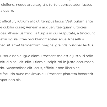
 eleifend, neque arcu sagittis tortor, consectetur luctus
ula quam.
 efficitur, rutrum elit ut, tempus lacus. Vestibulum ante
re cubilia curae; Aenean a augue vitae quam ultricies
ces. Phasellus fringilla turpis in dui vulputate, a tincidunt
ur ligula vitae orci blandit scelerisque. Phasellus
onec sit amet fermentum magna, gravida pulvinar lectus.
uisque non augue diam. Praesent molestie justo id odio
llicitudin sollicitudin. Etiam suscipit mi in justo accumsan
 Suspendisse elit lacus, efficitur non libero ac,
e facilisis nunc maximus eu. Praesent pharetra hendrerit
mper non nisi.