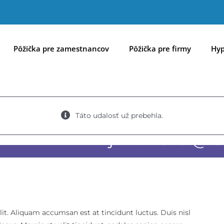
Pôžička pre zamestnancov
Pôžička pre firmy
Hyp
Táto udalosť už prebehla.
17. júna 2020 @ 8
it. Aliquam accumsan est at tincidunt luctus. Duis nisl