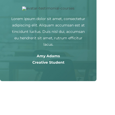
Lorem ipsum dolor sit amet, consectetur
adipiscing elit. Aliquam accumsan est at
tincidunt luctus. Duis nisl dui, accumsan
eu hendrerit sit amet, rutrum efficitur
lacus.
Amy Adams
Creative Student
Over 12,000