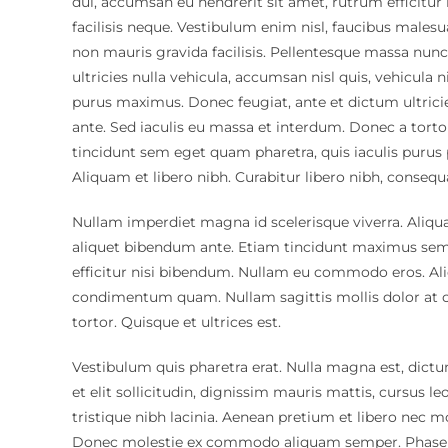
dui, accumsan eu hendrerit sit amet, rutrum efficitur l
facilisis neque. Vestibulum enim nisl, faucibus males
non mauris gravida facilisis. Pellentesque massa nunc
ultricies nulla vehicula, accumsan nisl quis, vehicula n
purus maximus. Donec feugiat, ante et dictum ultricie
ante. Sed iaculis eu massa et interdum. Donec a tort
tincidunt sem eget quam pharetra, quis iaculis purus 
Aliquam et libero nibh. Curabitur libero nibh, consequat
Nullam imperdiet magna id scelerisque viverra. Aliquam
aliquet bibendum ante. Etiam tincidunt maximus sem a
efficitur nisi bibendum. Nullam eu commodo eros. Ali
condimentum quam. Nullam sagittis mollis dolor at c
tortor. Quisque et ultrices est.
Vestibulum quis pharetra erat. Nulla magna est, dic
et elit sollicitudin, dignissim mauris mattis, cursus l
tristique nibh lacinia. Aenean pretium et libero nec 
Donec molestie ex commodo aliquam semper. Phasellus