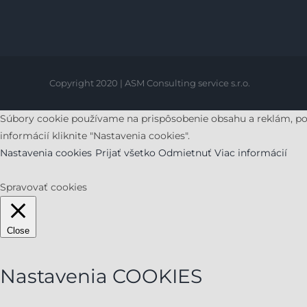
Copyright 2020 | ASM Consulting service s.r.o.
Súbory cookie používame na prispôsobenie obsahu a reklám, posky
informácií kliknite "Nastavenia cookies".
Nastavenia cookies
Prijať všetko
Odmietnuť
Viac informácií
Spravovať cookies
Close
Nastavenia COOKIES