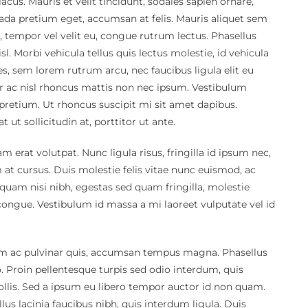
acus. Mauris et velit tincidunt, sodales sapien ornare,
uada pretium eget, accumsan at felis. Mauris aliquet sem
, tempor vel velit eu, congue rutrum lectus. Phasellus
isl. Morbi vehicula tellus quis lectus molestie, id vehicula
s, sem lorem rutrum arcu, nec faucibus ligula elit eu
or ac nisl rhoncus mattis non nec ipsum. Vestibulum
pretium. Ut rhoncus suscipit mi sit amet dapibus.
 ut sollicitudin at, porttitor ut ante.
 erat volutpat. Nunc ligula risus, fringilla id ipsum nec,
t cursus. Duis molestie felis vitae nunc euismod, ac
quam nisi nibh, egestas sed quam fringilla, molestie
ongue. Vestibulum id massa a mi laoreet vulputate vel id
tum ac pulvinar quis, accumsan tempus magna. Phasellus
eo. Proin pellentesque turpis sed odio interdum, quis
mollis. Sed a ipsum eu libero tempor auctor id non quam.
 lacinia faucibus nibh, quis interdum ligula. Duis