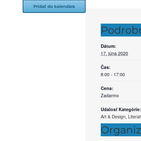
Pridať do kalendára
Podrobn
Dátum:
17. júna 2020
Čas:
8:00 - 17:00
Cena:
Zadarmo
Udalosť Kategórie:
Art & Design
,
Litera
Organiz