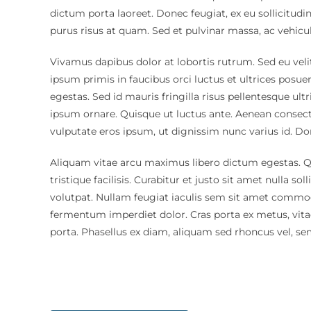
dictum porta laoreet. Donec feugiat, ex eu sollicitudin
purus risus at quam. Sed et pulvinar massa, ac vehic
Vivamus dapibus dolor at lobortis rutrum. Sed eu velit
ipsum primis in faucibus orci luctus et ultrices posue
egestas. Sed id mauris fringilla risus pellentesque ultri
ipsum ornare. Quisque ut luctus ante. Aenean consectet
vulputate eros ipsum, ut dignissim nunc varius id. D
Aliquam vitae arcu maximus libero dictum egestas. Q
tristique facilisis. Curabitur et justo sit amet nulla so
volutpat. Nullam feugiat iaculis sem sit amet commodo.
fermentum imperdiet dolor. Cras porta ex metus, vita
porta. Phasellus ex diam, aliquam sed rhoncus vel, se