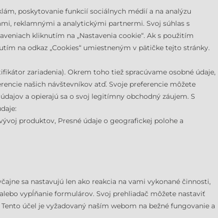
klám, poskytovanie funkcií sociálnych médií a na analýzu
iami, reklamnými a analytickými partnermi. Svoj súhlas s
staveniach kliknutím na „Nastavenia cookie“. Ak s použitím
utím na odkaz „Cookies“ umiestneným v pätičke tejto stránky.
ntifikátor zariadenia). Okrem toho tiež spracúvame osobné údaje,
erencie našich návštevníkov atď. Svoje preferencie môžete
 údajov a opierajú sa o svoj legitímny obchodný záujem. S
daje:
vývoj produktov, Presné údaje o geografickej polohe a
čajne sa nastavujú len ako reakcia na vami vykonané činnosti,
 alebo vypĺňanie formulárov. Svoj prehliadač môžete nastaviť
ať. Tento účel je vyžadovaný naším webom na bežné fungovanie a