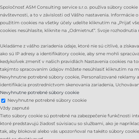
Spoločnosť ASM Consulting service s.r.o. používa súbory cookie
návštevnosti, a to v závislosti od Vášho nastavenia. Informácie
použitím cookies na všetky účely udelíte kliknutím na „Prijať vš
cookies nesúhlasíte, kliknite na „Odmietnuť“. Svoje rozhodnuti
Ukladáme z vášho zariadenia údaje, ktoré nie sú citlivé, a získ
ako sú IP adresy a identifikátory cookie, aby sme mohli spracúv
kedykoľvek zmeniť v našich pravidlách Nastavenia cookies na to
takýmto spracovaním údajov môžete nesúhlasiť kliknutím na mo
Nevyhnutne potrebné súbory cookie, Personalizované reklamy a o
identifikácia prostredníctvom skenovania zariadenia, Uchovávani
Nevyhnutne potrebné súbory cookie
Nevyhnutne potrebné súbory cookie
Vždy zapnuté
Tieto súbory cookie sú potrebné na zabezpečenie funkčnosti int
ktoré predstavujú žiadosť súvisiacu so službami, ako je napríkl
tak, aby blokoval alebo vás upozorňoval na takéto súbory cook