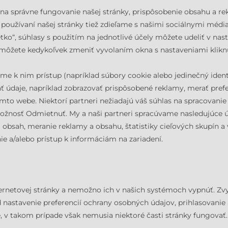
 na správne fungovanie našej stránky, prispôsobenie obsahu a re
 o používaní našej stránky tiež zdieľame s našimi sociálnymi méd
etko“, súhlasy s použitím na jednotlivé účely môžete udeliť v na
a môžete kedykoľvek zmeniť vyvolaním okna s nastaveniami klikn
avame k nim prístup (napríklad súbory cookie alebo jedinečný ide
ať údaje, napríklad zobrazovať prispôsobené reklamy, merať pref
mto webe. Niektorí partneri nežiadajú váš súhlas na spracovanie
žnosť Odmietnuť. My a naši partneri spracúvame nasledujúce ú
bsah, meranie reklamy a obsahu, štatistiky cieľových skupín a 
e a/alebo prístup k informáciám na zariadení.
ernetovej stránky a nemožno ich v našich systémoch vypnúť. Zvy
ad nastavenie preferencií ochrany osobných údajov, prihlasovanie
ie, v takom prípade však nemusia niektoré časti stránky fungov