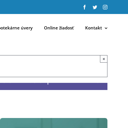
Facebook
Twitter
Instagram
otekárne úvery
Online žiadosť
Kontakt
×
:00
-
17:00
|
ZADARMO