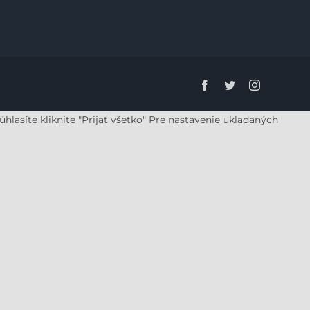
Facebook
Twitter
Instagram
lasíte kliknite "Prijať všetko" Pre nastavenie ukladaných