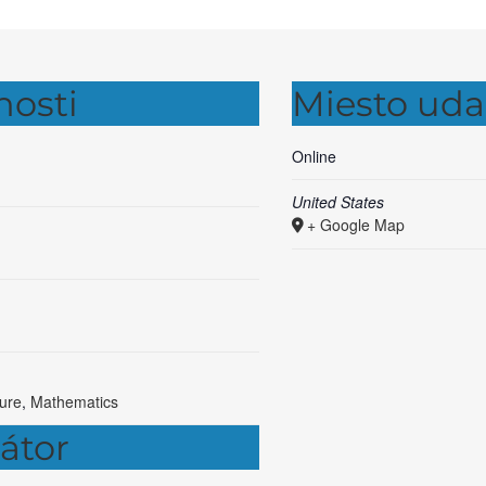
osti
Miesto uda
Online
United States
+ Google Map
ture
,
Mathematics
átor