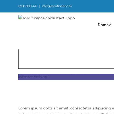
Skip
0910 909 441
|
info@asmfinance.sk
to
content
Domov
Taster Sessions
Lorem ipsum dolor sit amet, consectetur adipiscing el