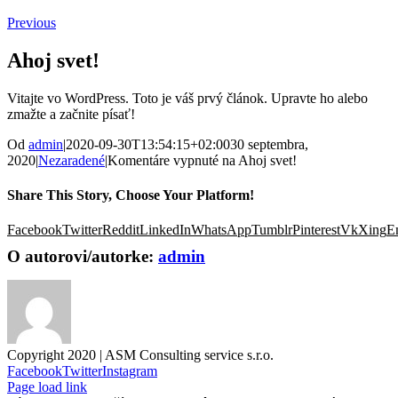
Previous
Ahoj svet!
Vitajte vo WordPress. Toto je váš prvý článok. Upravte ho alebo
zmažte a začnite písať!
Od
admin
|
2020-09-30T13:54:15+02:00
30 septembra,
2020
|
Nezaradené
|
Komentáre vypnuté
na Ahoj svet!
Share This Story, Choose Your Platform!
Facebook
Twitter
Reddit
LinkedIn
WhatsApp
Tumblr
Pinterest
Vk
Xing
E
O autorovi/autorke:
admin
Copyright 2020 | ASM Consulting service s.r.o.
Facebook
Twitter
Instagram
Page load link