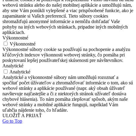
webovú stránku alebo do našej mobilnej aplikácie a umožňujú nám,
aby sme Vám ponúkli vylepšené a viac prispôsobené funkcie, ako je
zapamätanie si Vašich preferencií. Tieto súbory cookies
shromažďujú anonymné informácie a nemôžu dohľadať Vaše
pohyby na iných webových stránkach, pripadne iných mobilných
aplikáciach.
Výkonnostné
Výkonnostné
Výkonnostné súbory cookie sa používajú na pochopenie a analýzu
kľúčových indexov výkonnosti webovej stránky, čo pomáha pri
poskytovaní lepšej používateľskej skúsenosti pre návštevníkov.
Analytické
Analytické
Analytické a výkonnostné súbory nám umožňujú rozoznať a
spočítať počet úžívateľov a zhromažďovať informácie o tom, ako sú
webové stránky a aplikácie používané (napr. aký obsah úžívateľ
navštevuje najčastejšie a či z niektorých stránok užívateľ dostáva
chybové hlásenia). To nám pomáha zlepšovať spôsob, akým naše
webové stránky a mobilné aplikácie fungujú, napríklad Vám
uľahčia nájdenie toho, čo hľadáte.
ULOŽIŤ A PRIJAŤ
Go to Top