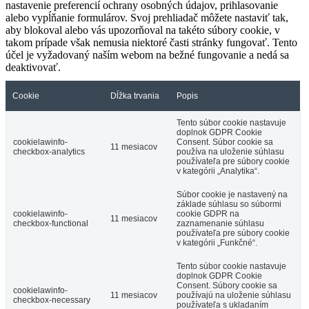
nastavenie preferencií ochrany osobných údajov, prihlasovanie
alebo vypĺňanie formulárov. Svoj prehliadač môžete nastaviť tak,
aby blokoval alebo vás upozorňoval na takéto súbory cookie, v
takom prípade však nemusia niektoré časti stránky fungovať. Tento
účel je vyžadovaný naším webom na bežné fungovanie a nedá sa
deaktivovať.
Cookie
Dĺžka trvania
Popis
Tento súbor cookie nastavuje
doplnok GDPR Cookie
cookielawinfo-
Consent. Súbor cookie sa
11 mesiacov
checkbox-analytics
používa na uloženie súhlasu
používateľa pre súbory cookie
v kategórii „Analytika“.
Súbor cookie je nastavený na
základe súhlasu so súbormi
cookielawinfo-
cookie GDPR na
11 mesiacov
checkbox-functional
zaznamenanie súhlasu
používateľa pre súbory cookie
v kategórii „Funkčné“.
Tento súbor cookie nastavuje
doplnok GDPR Cookie
Consent.
Súbory cookie sa
cookielawinfo-
11 mesiacov
používajú na uloženie súhlasu
checkbox-necessary
používateľa s ukladaním