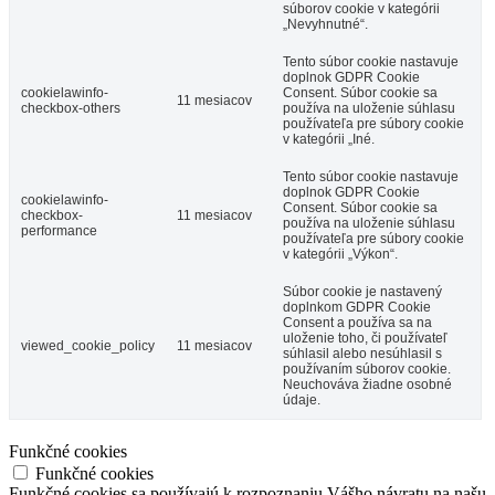
súborov cookie v kategórii
„Nevyhnutné“.
Tento súbor cookie nastavuje
doplnok GDPR Cookie
cookielawinfo-
Consent.
Súbor cookie sa
11 mesiacov
checkbox-others
používa na uloženie súhlasu
používateľa pre súbory cookie
v kategórii „Iné.
Tento súbor cookie nastavuje
doplnok GDPR Cookie
cookielawinfo-
Consent.
Súbor cookie sa
checkbox-
11 mesiacov
používa na uloženie súhlasu
performance
používateľa pre súbory cookie
v kategórii „Výkon“.
Súbor cookie je nastavený
doplnkom GDPR Cookie
Consent a používa sa na
uloženie toho, či používateľ
viewed_cookie_policy
11 mesiacov
súhlasil alebo nesúhlasil s
používaním súborov cookie.
Neuchováva žiadne osobné
údaje.
Funkčné cookies
Funkčné cookies
Funkčné cookies sa používajú k rozpoznaniu Vášho návratu na našu