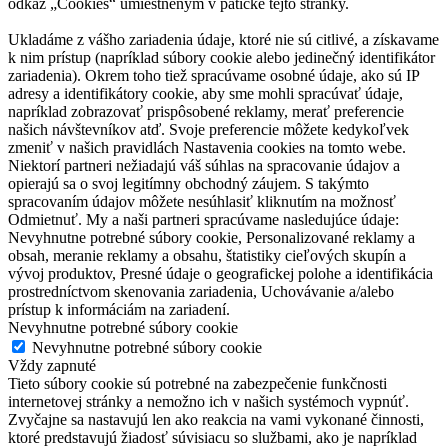
odkaz „Cookies“ umiestneným v pätičke tejto stránky.
Ukladáme z vášho zariadenia údaje, ktoré nie sú citlivé, a získavame
k nim prístup (napríklad súbory cookie alebo jedinečný identifikátor
zariadenia). Okrem toho tiež spracúvame osobné údaje, ako sú IP
adresy a identifikátory cookie, aby sme mohli spracúvať údaje,
napríklad zobrazovať prispôsobené reklamy, merať preferencie
našich návštevníkov atď. Svoje preferencie môžete kedykoľvek
zmeniť v našich pravidlách Nastavenia cookies na tomto webe.
Niektorí partneri nežiadajú váš súhlas na spracovanie údajov a
opierajú sa o svoj legitímny obchodný záujem. S takýmto
spracovaním údajov môžete nesúhlasiť kliknutím na možnosť
Odmietnuť. My a naši partneri spracúvame nasledujúce údaje:
Nevyhnutne potrebné súbory cookie, Personalizované reklamy a
obsah, meranie reklamy a obsahu, štatistiky cieľových skupín a
vývoj produktov, Presné údaje o geografickej polohe a identifikácia
prostredníctvom skenovania zariadenia, Uchovávanie a/alebo
prístup k informáciám na zariadení.
Nevyhnutne potrebné súbory cookie
Nevyhnutne potrebné súbory cookie
Vždy zapnuté
Tieto súbory cookie sú potrebné na zabezpečenie funkčnosti
internetovej stránky a nemožno ich v našich systémoch vypnúť.
Zvyčajne sa nastavujú len ako reakcia na vami vykonané činnosti,
ktoré predstavujú žiadosť súvisiacu so službami, ako je napríklad