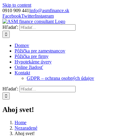
Skip to content
0910 909 441
|
info@asmfinance.sk
Facebook
Twitter
Instagram
Hľadať:
Domov
Pôžička pre zamestnancov
Pôžička pre firmy
Hypotekárne úvery
Online žiadosť
Kontakt
GDPR – ochrana osobných údajov
Hľadať:
Ahoj svet!
Home
Nezaradené
Ahoj svet!