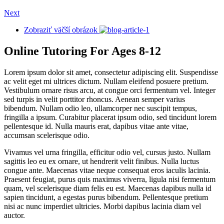
Next
Zobraziť väčší obrázok
Online Tutoring For Ages 8-12
Lorem ipsum dolor sit amet, consectetur adipiscing elit. Suspendisse
ac velit eget mi ultrices dictum. Nullam eleifend posuere pretium.
Vestibulum ornare risus arcu, at congue orci fermentum vel. Integer
sed turpis in velit porttitor rhoncus. Aenean semper varius
bibendum. Nullam odio leo, ullamcorper nec suscipit tempus,
fringilla a ipsum. Curabitur placerat ipsum odio, sed tincidunt lorem
pellentesque id. Nulla mauris erat, dapibus vitae ante vitae,
accumsan scelerisque odio.
Vivamus vel urna fringilla, efficitur odio vel, cursus justo. Nullam
sagittis leo eu ex ornare, ut hendrerit velit finibus. Nulla luctus
congue ante. Maecenas vitae neque consequat eros iaculis lacinia.
Praesent feugiat, purus quis maximus viverra, ligula nisi fermentum
quam, vel scelerisque diam felis eu est. Maecenas dapibus nulla id
sapien tincidunt, a egestas purus bibendum. Pellentesque pretium
nisi ac nunc imperdiet ultricies. Morbi dapibus lacinia diam vel
auctor.