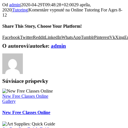
Od
admin
|
2020-04-29T09:48:28+02:00
29 apríla,
2020
|
Tutoring
|
Komentáre vypnuté
na Online Tutoring For Ages 8-
12
Share This Story, Choose Your Platform!
Facebook
Twitter
Reddit
LinkedIn
WhatsApp
Tumblr
Pinterest
Vk
Xing
E
O autorovi/autorke:
admin
Súvisiace príspevky
New Free Classes Online
Gallery
New Free Classes Online