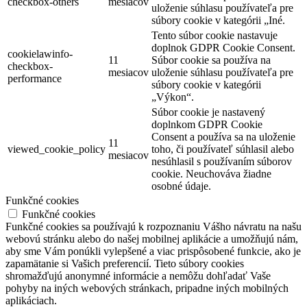
checkbox-others
mesiacov
uloženie súhlasu používateľa pre
súbory cookie v kategórii „Iné.
Tento súbor cookie nastavuje
doplnok GDPR Cookie Consent.
cookielawinfo-
11
Súbor cookie sa používa na
checkbox-
mesiacov
uloženie súhlasu používateľa pre
performance
súbory cookie v kategórii
„Výkon“.
Súbor cookie je nastavený
doplnkom GDPR Cookie
Consent a používa sa na uloženie
11
viewed_cookie_policy
toho, či používateľ súhlasil alebo
mesiacov
nesúhlasil s používaním súborov
cookie.
Neuchováva žiadne
osobné údaje.
Funkčné cookies
Funkčné cookies
Funkčné cookies sa používajú k rozpoznaniu Vášho návratu na našu
webovú stránku alebo do našej mobilnej aplikácie a umožňujú nám,
aby sme Vám ponúkli vylepšené a viac prispôsobené funkcie, ako je
zapamätanie si Vašich preferencií. Tieto súbory cookies
shromažďujú anonymné informácie a nemôžu dohľadať Vaše
pohyby na iných webových stránkach, pripadne iných mobilných
aplikáciach.