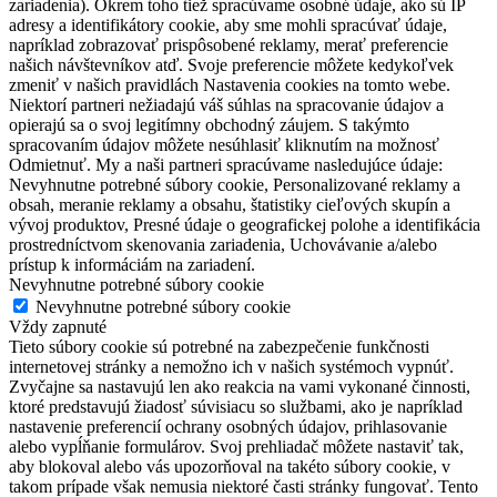
zariadenia). Okrem toho tiež spracúvame osobné údaje, ako sú IP
adresy a identifikátory cookie, aby sme mohli spracúvať údaje,
napríklad zobrazovať prispôsobené reklamy, merať preferencie
našich návštevníkov atď. Svoje preferencie môžete kedykoľvek
zmeniť v našich pravidlách Nastavenia cookies na tomto webe.
Niektorí partneri nežiadajú váš súhlas na spracovanie údajov a
opierajú sa o svoj legitímny obchodný záujem. S takýmto
spracovaním údajov môžete nesúhlasiť kliknutím na možnosť
Odmietnuť. My a naši partneri spracúvame nasledujúce údaje:
Nevyhnutne potrebné súbory cookie, Personalizované reklamy a
obsah, meranie reklamy a obsahu, štatistiky cieľových skupín a
vývoj produktov, Presné údaje o geografickej polohe a identifikácia
prostredníctvom skenovania zariadenia, Uchovávanie a/alebo
prístup k informáciám na zariadení.
Nevyhnutne potrebné súbory cookie
Nevyhnutne potrebné súbory cookie
Vždy zapnuté
Tieto súbory cookie sú potrebné na zabezpečenie funkčnosti
internetovej stránky a nemožno ich v našich systémoch vypnúť.
Zvyčajne sa nastavujú len ako reakcia na vami vykonané činnosti,
ktoré predstavujú žiadosť súvisiacu so službami, ako je napríklad
nastavenie preferencií ochrany osobných údajov, prihlasovanie
alebo vypĺňanie formulárov. Svoj prehliadač môžete nastaviť tak,
aby blokoval alebo vás upozorňoval na takéto súbory cookie, v
takom prípade však nemusia niektoré časti stránky fungovať. Tento