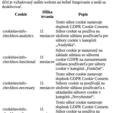
účel je vyžadovaný naším webom na bežné fungovanie a nedá sa
deaktivovať.
Dĺžka
Cookie
Popis
trvania
Tento súbor cookie nastavuje
doplnok GDPR Cookie Consent.
cookielawinfo-
11
Súbor cookie sa používa na
checkbox-analytics
mesiacov
uloženie súhlasu používateľa pre
súbory cookie v kategórii
„Analytika“.
Súbor cookie je nastavený na
základe súhlasu so súbormi
cookielawinfo-
11
cookie GDPR na zaznamenanie
checkbox-functional
mesiacov
súhlasu používateľa pre súbory
cookie v kategórii „Funkčné“.
Tento súbor cookie nastavuje
doplnok GDPR Cookie Consent.
cookielawinfo-
11
Súbory cookie sa používajú na
checkbox-necessary
mesiacov
uloženie súhlasu používateľa s
ukladaním súborov cookie v
kategórii „Nevyhnutné“.
Tento súbor cookie nastavuje
doplnok GDPR Cookie Consent.
cookielawinfo-
11
Súbor cookie sa používa na