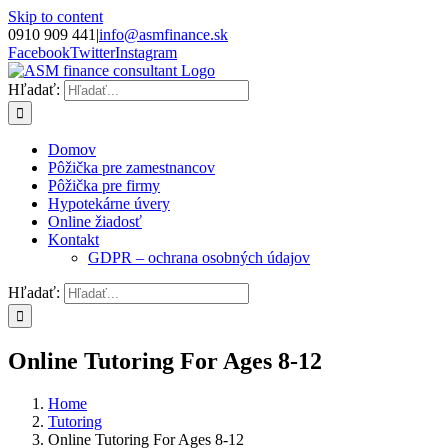
Skip to content
0910 909 441
|
info@asmfinance.sk
Facebook
Twitter
Instagram
Hľadať:
Domov
Pôžička pre zamestnancov
Pôžička pre firmy
Hypotekárne úvery
Online žiadosť
Kontakt
GDPR – ochrana osobných údajov
Hľadať:
Online Tutoring For Ages 8-12
Home
Tutoring
Online Tutoring For Ages 8-12