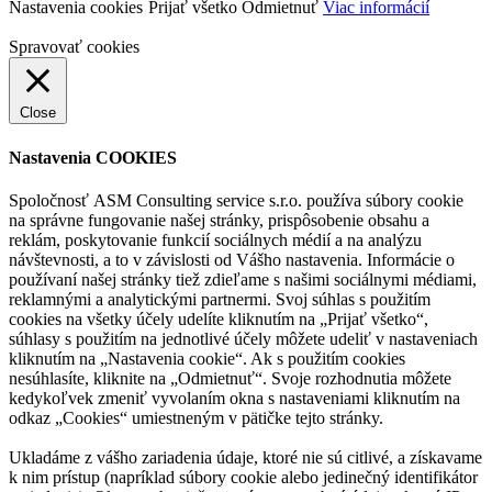
Nastavenia cookies
Prijať všetko
Odmietnuť
Viac informácií
Spravovať cookies
Close
Nastavenia COOKIES
Spoločnosť ASM Consulting service s.r.o. používa súbory cookie
na správne fungovanie našej stránky, prispôsobenie obsahu a
reklám, poskytovanie funkcií sociálnych médií a na analýzu
návštevnosti, a to v závislosti od Vášho nastavenia. Informácie o
používaní našej stránky tiež zdieľame s našimi sociálnymi médiami,
reklamnými a analytickými partnermi. Svoj súhlas s použitím
cookies na všetky účely udelíte kliknutím na „Prijať všetko“,
súhlasy s použitím na jednotlivé účely môžete udeliť v nastaveniach
kliknutím na „Nastavenia cookie“. Ak s použitím cookies
nesúhlasíte, kliknite na „Odmietnuť“. Svoje rozhodnutia môžete
kedykoľvek zmeniť vyvolaním okna s nastaveniami kliknutím na
odkaz „Cookies“ umiestneným v pätičke tejto stránky.
Ukladáme z vášho zariadenia údaje, ktoré nie sú citlivé, a získavame
k nim prístup (napríklad súbory cookie alebo jedinečný identifikátor